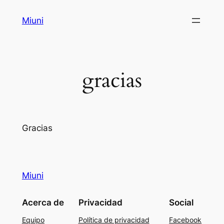
Saltar
Miuni
al
contenido
gracias
Gracias
Miuni
Acerca de
Privacidad
Social
Equipo
Política de privacidad
Facebook