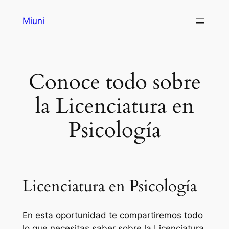
Saltar
Miuni
al
contenido
Conoce todo sobre
la Licenciatura en
Psicología
Licenciatura en Psicología
En esta oportunidad te compartiremos todo
lo que necesitas saber sobre la Licenciatura