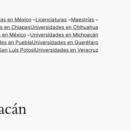
ías en México
Licenciaturas
Maestrías
s en Chiapas
Universidades en Chihuahua
s en México
Universidades en Michoacán
des en Puebla
Universidades en Querétaro
San Luis Potosí
Universidades en Veracruz
acán