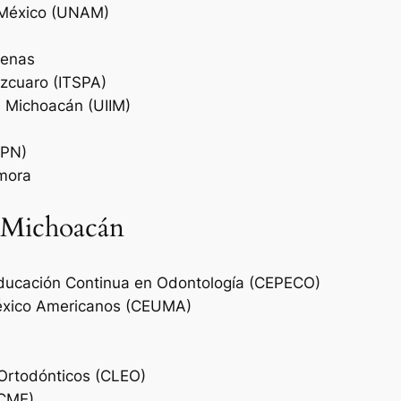
 México (UNAM)
denas
tzcuaro (ITSPA)
e Michoacán (UIIM)
UPN)
amora
n Michoacán
Educación Continua en Odontología (CEPECO)
México Americanos (CEUMA)
 Ortodónticos (CLEO)
(CME)