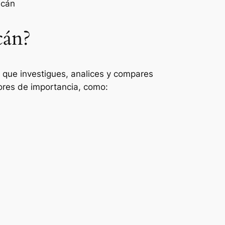
acán
cán?
e que investigues, analices y compares
tores de importancia, como: