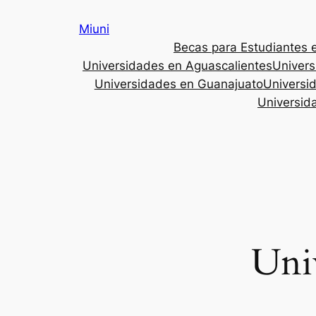
Saltar
Miuni
al
Becas para Estudiantes 
contenido
Universidades en Aguascalientes
Univer
Universidades en Guanajuato
Universi
Universid
Uni