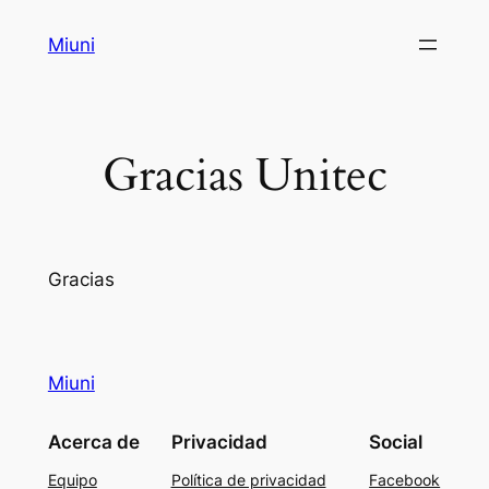
Saltar
Miuni
al
contenido
Gracias Unitec
Gracias
Miuni
Acerca de
Privacidad
Social
Equipo
Política de privacidad
Facebook